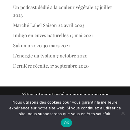
Un podcast dédié à la couleur végétale
27 juillet
2023
Marché Label Saison
22 avril 2023
Indigo en cuves naturelles
15 mai 2021
Sukumo 2020
30 mars 2021
L’énergie du typhon
7 octobre 2020
Dernière récolte.
17 septembre 2020
Sites internet créé en conscience par
www.victorcharruaud.com
Nous utilisons des cookies pour vous garantir la meilleure
expérience sur notre site web. Si vous continuez à utiliser ce
site, nous supposerons que vous en êtes satisfait.
Retrouvez mon livre "la magie de l'indigo" dans la boutique.
OK
Ignorer