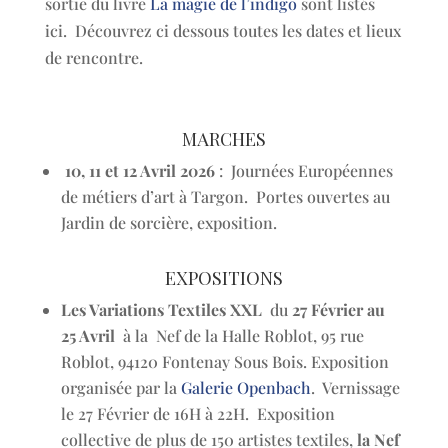
sortie du livre
La magie de l’indigo
sont listés
ici. Découvrez ci dessous toutes les dates et lieux
de rencontre.
MARCHES
10, 11 et 12 Avril 2026
: Journées Européennes
de métiers d’art à Targon. Portes ouvertes au
Jardin de sorcière, exposition.
EXPOSITIONS
Les Variations Textiles XXL
du
27 Février au
25 Avril
à la Nef de la Halle Roblot, 95 rue
Roblot, 94120 Fontenay Sous Bois. Exposition
organisée par la
Galerie Openbach
. Vernissage
le 27 Février de 16H à 22H. Exposition
collective de plus de 150 artistes textiles,
la Nef