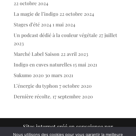
22 octobre 2024
La magie de l’indigo
22 octobre 2024
Stages d’été 2024
1 mai 2024
Un podcast dédié à la couleur végétale
27 juillet
2023
Marché Label Saison
22 avril 2023
Indigo en cuves naturelles
15 mai 2021
Sukumo 2020
30 mars 2021
L’énergie du typhon
7 octobre 2020
Dernière récolte.
17 septembre 2020
Sites internet créé en conscience par
www.victorcharruaud.com
Nous utilisons des cookies pour vous garantir la meilleure