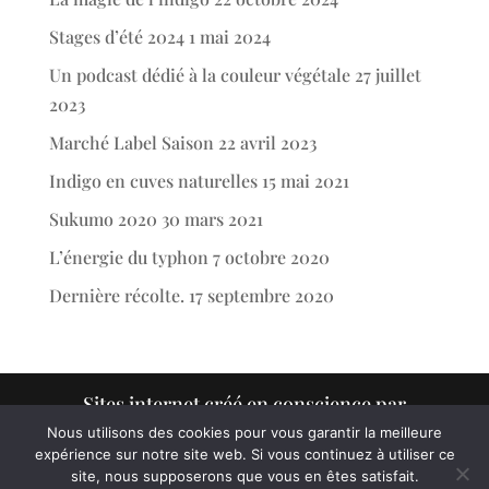
Stages d’été 2024
1 mai 2024
Un podcast dédié à la couleur végétale
27 juillet
2023
Marché Label Saison
22 avril 2023
Indigo en cuves naturelles
15 mai 2021
Sukumo 2020
30 mars 2021
L’énergie du typhon
7 octobre 2020
Dernière récolte.
17 septembre 2020
Sites internet créé en conscience par
www.victorcharruaud.com
Nous utilisons des cookies pour vous garantir la meilleure
expérience sur notre site web. Si vous continuez à utiliser ce
site, nous supposerons que vous en êtes satisfait.