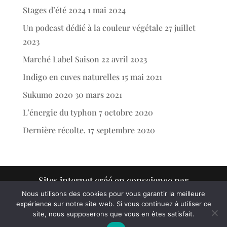
Stages d’été 2024
1 mai 2024
Un podcast dédié à la couleur végétale
27 juillet
2023
Marché Label Saison
22 avril 2023
Indigo en cuves naturelles
15 mai 2021
Sukumo 2020
30 mars 2021
L’énergie du typhon
7 octobre 2020
Dernière récolte.
17 septembre 2020
Sites internet créé en conscience par
www.victorcharruaud.com
Nous utilisons des cookies pour vous garantir la meilleure
expérience sur notre site web. Si vous continuez à utiliser ce
site, nous supposerons que vous en êtes satisfait.
Retrouvez mon livre "la magie de l'indigo" dans la boutique.