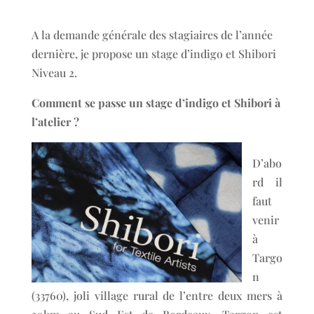
A la demande générale des stagiaires de l’année
dernière, je propose un stage d’indigo et Shibori
Niveau 2.
Comment se passe un stage d’indigo et Shibori à
l’atelier ?
D’abo
rd il
faut
venir
à
Targo
n
(33760), joli village rural de l’entre deux mers à