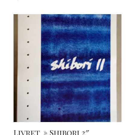
Livret » Shibori 2″