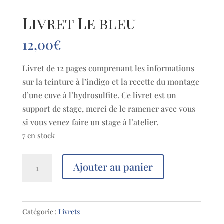
Livret Le bleu
12,00
€
Livret de 12 pages comprenant les informations
sur la teinture à l’indigo et la recette du montage
d’une cuve à l’hydrosulfite. Ce livret est un
support de stage, merci de le ramener avec vous
si vous venez faire un stage à l’atelier.
7 en stock
quantité
Ajouter au panier
de
Livret
Le
Catégorie :
Livrets
bleu