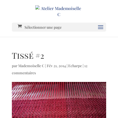
Sélectionner une page
Tissé #2
par
Mademoiselle C
|
Fév 21, 2014
|
Echarpe
|
12
commentaires