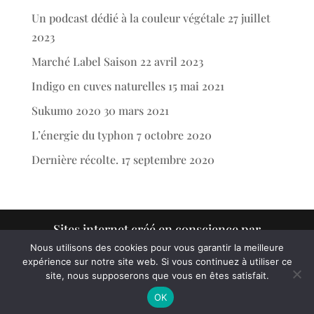
Un podcast dédié à la couleur végétale
27 juillet
2023
Marché Label Saison
22 avril 2023
Indigo en cuves naturelles
15 mai 2021
Sukumo 2020
30 mars 2021
L’énergie du typhon
7 octobre 2020
Dernière récolte.
17 septembre 2020
Sites internet créé en conscience par
www.victorcharruaud.com
Nous utilisons des cookies pour vous garantir la meilleure
expérience sur notre site web. Si vous continuez à utiliser ce
site, nous supposerons que vous en êtes satisfait.
Retrouvez mon livre "la magie de l'indigo" dans la boutique.
OK
Ignorer