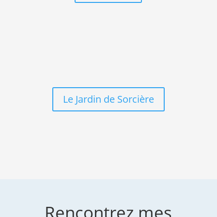
Le Jardin de Sorcière
Votre don d’un montant de votre choix servira à la
création et à l’entretien d’un jardin tinctorial et
médicinal à Targon 33760.
Le Jardin de Sorcière
Rencontrez mes