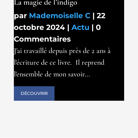
La magie de l’indigo
par
Mademoiselle C
|
22
octobre 2024
|
Actu
| 0
Commentaires
J'ai travaillé depuis près de 2 ans à
l'écriture de ce livre. Il reprend
l'ensemble de mon savoir...
DÉCOUVRIR