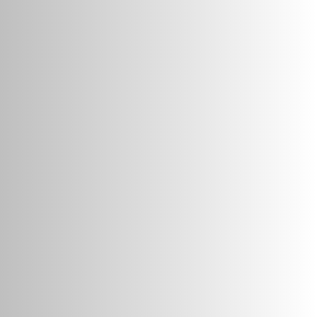
indigo VAT making, and keeping
persicaria growing and direct dye (in
summertime)
sukumo making
shibori
contactez moi
.