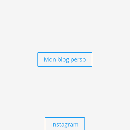
Mon blog personnel me permet d’écrire mes
ressentis, de parler de la profondeur des
changements qui se produisent en moi. Psychologie,
spiritualité, introspection, c’est vu de l’intérieur, ce
que vous trouverez sur mon blog Caroline Cochet.
Mon blog perso
Mon compte instagram c’est le seul réseau social
que j’utilise encore.
Retrouvez sur mon compte l’univers de l’atelier, des
images et des vidéos, ainsi que des infos exclusives.
Instagram