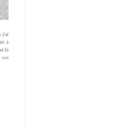
 j’ai
ir à
ui là
 ces