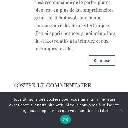
c’est recommandé de le parler plutôt
bien, car en plus de la compréhension
générale, il faut avoir une bonne
connaissance des termes techniques
(j’en ai appris beaucoup moi même lors
du stage) relatifs à la teinture et aux
techniques textiles.
Réponse
Poster le commentaire
Votre adresse e-mail ne sera pas publiée.
Les
Nous utilisons des cookies pour vous garantir la meilleure
champs obligatoires sont indiqués avec
*
expérience sur notre site web. Si vous continuez à utiliser ce
site, nous supposerons que vous en êtes satisfait.
Retrouvez mon livre "la magie de l'indigo" dans la boutique.
OK
Ignorer