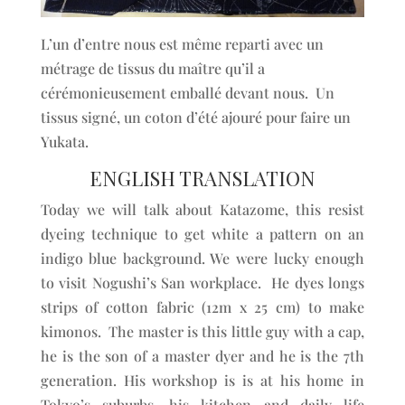
L’un d’entre nous est même reparti avec un
métrage de tissus du maître qu’il a
cérémonieusement emballé devant nous. Un
tissus signé, un coton d’été ajouré pour faire un
Yukata.
ENGLISH TRANSLATION
Today we will talk about Katazome, this resist
dyeing technique to get white a pattern on an
indigo blue background. We were lucky enough
to visit Nogushi’s San workplace. He dyes longs
strips of cotton fabric (12m x 25 cm) to make
kimonos. The master is this little guy with a cap,
he is the son of a master dyer and he is the 7th
generation. His workshop is is at his home in
Tokyo’s suburbs, his kitchen and daily life