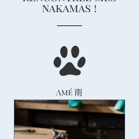
nakamas !
Amé 雨
Oita
Damas
Opale
Jun