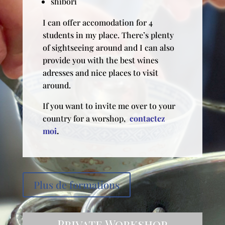
shibori
I can offer accomodation for 4
students in my place. There’s plenty
of sightseeing around and I can also
provide you with the best wines
adresses and nice places to visit
around.
If you want to invite me over to your
country for a worshop,
contactez
moi
.
Plus de formations
Private Workshop