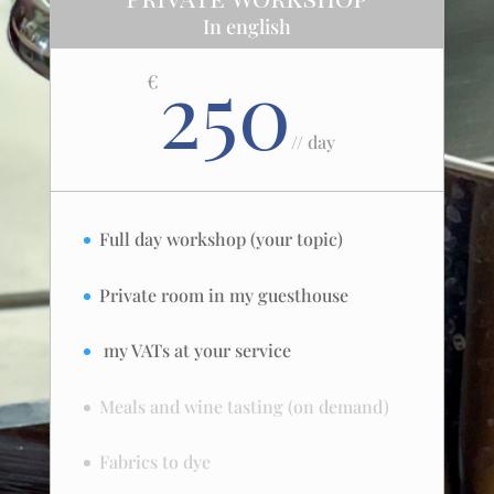
In english
250
€
/
/ day
Full day workshop (your topic)
Private room in my guesthouse
my VATs at your service
Meals and wine tasting (on demand)
Fabrics to dye