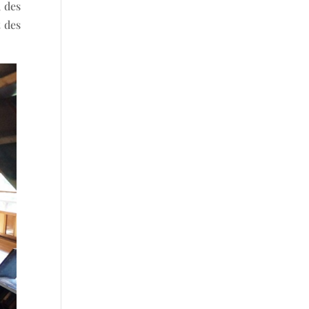
, des
t des