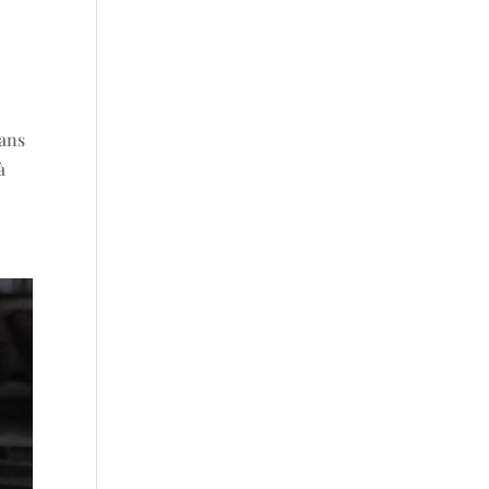
dans
à